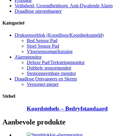
Produkte
Veiligheid, Gesondheidsorg, Anti-Dwalende Alarm
Draadlose oproephanger
Kategorieë
Druksensorblok (Koordloos/Koordgekoppeld)
Bed Sensor Pad
Stoel Sensor Pad
Vloersensormat/kussing
Alarmmonitor
Deluxe Pad/Trekstringmonitor
Dubbele sensormonitor
Stemopneembare monitor
Draadlose Ontvangers en Skerm
Versorger-pieper
Stelsel
Koordstelsels – Bedryfstandaard
Aanbevole produkte