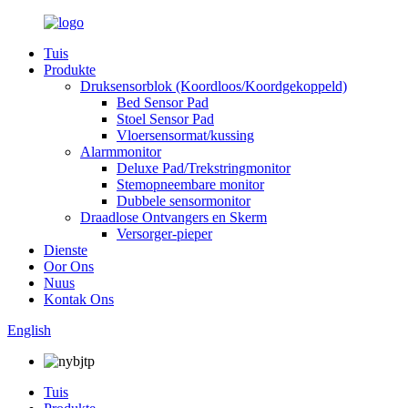
Tuis
Produkte
Druksensorblok (Koordloos/Koordgekoppeld)
Bed Sensor Pad
Stoel Sensor Pad
Vloersensormat/kussing
Alarmmonitor
Deluxe Pad/Trekstringmonitor
Stemopneembare monitor
Dubbele sensormonitor
Draadlose Ontvangers en Skerm
Versorger-pieper
Dienste
Oor Ons
Nuus
Kontak Ons
English
Tuis