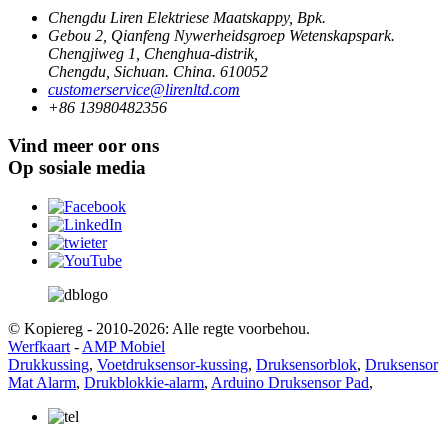
Chengdu Liren Elektriese Maatskappy, Bpk.
Gebou 2, Qianfeng Nywerheidsgroep Wetenskapspark.
Chengjiweg 1, Chenghua-distrik,
Chengdu, Sichuan. China. 610052
customerservice@lirenltd.com
+86 13980482356
Vind meer oor ons
Op sosiale media
© Kopiereg - 2010-2026: Alle regte voorbehou.
Werfkaart
-
AMP Mobiel
Drukkussing
,
Voetdruksensor-kussing
,
Druksensorblok
,
Druksensor
Mat Alarm
,
Drukblokkie-alarm
,
Arduino Druksensor Pad
,