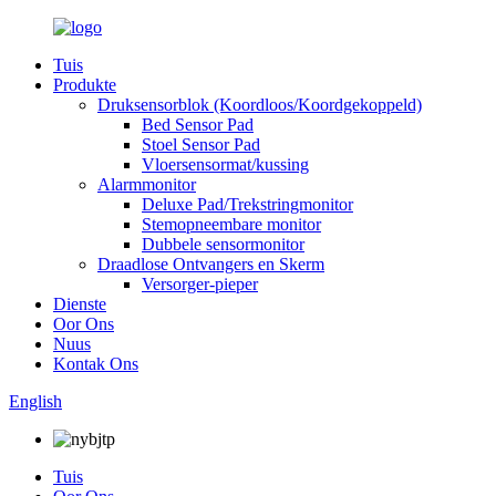
Tuis
Produkte
Druksensorblok (Koordloos/Koordgekoppeld)
Bed Sensor Pad
Stoel Sensor Pad
Vloersensormat/kussing
Alarmmonitor
Deluxe Pad/Trekstringmonitor
Stemopneembare monitor
Dubbele sensormonitor
Draadlose Ontvangers en Skerm
Versorger-pieper
Dienste
Oor Ons
Nuus
Kontak Ons
English
Tuis