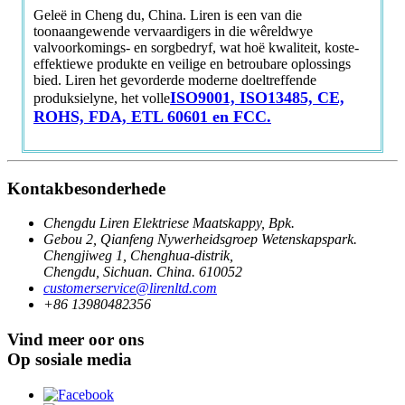
Geleë in Cheng du, China. Liren is een van die
toonaangewende vervaardigers in die wêreldwye
valvoorkomings- en sorgbedryf, wat hoë kwaliteit, koste-
effektiewe produkte en veilige en betroubare oplossings
bied. Liren het gevorderde moderne doeltreffende
ISO9001, ISO13485, CE,
produksielyne, het volle
ROHS, FDA, ETL 60601 en FCC.
Kontakbesonderhede
Chengdu Liren Elektriese Maatskappy, Bpk.
Gebou 2, Qianfeng Nywerheidsgroep Wetenskapspark.
Chengjiweg 1, Chenghua-distrik,
Chengdu, Sichuan. China. 610052
customerservice@lirenltd.com
+86 13980482356
Vind meer oor ons
Op sosiale media