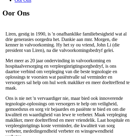
Oor Ons
Oor Ons
Liren, gestig in 1990, is 'n onafhanklike familiebesigheid wat al
drie generasies oorgedra het. Dankie aan mnr. Morgen, die
kenner in valvoorkoming. Hy het sy ou vriend, John Li (die
president van Liren), na die valvoorkomingsbedryf gelei.
Met meer as 20 jaar ondervinding in valvoorkoming en
hospitaalversorging en verpleeginrigtingsorgbedryf, is ons
daartoe verbind om verpleging van die beste tegnologie en
oplossings te voorsien wat pasiëntvalle sal verminder en
versorgers sal help om hul werk makliker en meer doeltreffend te
maak.
Ons is nie net 'n vervaardiger nie, maar bied ook innoverende
tegnologie-oplossings om versorgers te help om veiligheid,
gemoedsrus en sorg vir bejaardes en pasiënte te bied en om die
kwaliteit en waardigheid van lewe te verbeter. Maak verpleging
makliker, meer doeltreffend en meer vriendelik. Laat hospitale en
verpleeginrigtings koste verminder, die kwaliteit van sorg
verbeter, mededingendheid verbeter en winsgewendheid