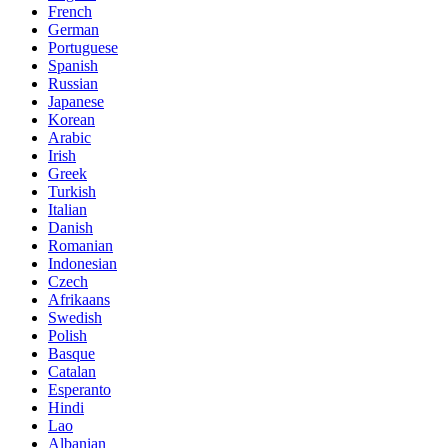
French
German
Portuguese
Spanish
Russian
Japanese
Korean
Arabic
Irish
Greek
Turkish
Italian
Danish
Romanian
Indonesian
Czech
Afrikaans
Swedish
Polish
Basque
Catalan
Esperanto
Hindi
Lao
Albanian