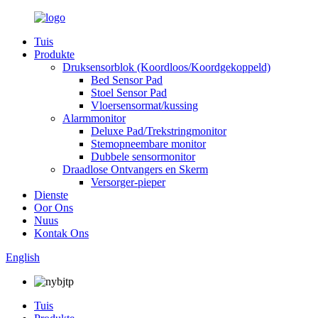
Tuis
Produkte
Druksensorblok (Koordloos/Koordgekoppeld)
Bed Sensor Pad
Stoel Sensor Pad
Vloersensormat/kussing
Alarmmonitor
Deluxe Pad/Trekstringmonitor
Stemopneembare monitor
Dubbele sensormonitor
Draadlose Ontvangers en Skerm
Versorger-pieper
Dienste
Oor Ons
Nuus
Kontak Ons
English
Tuis