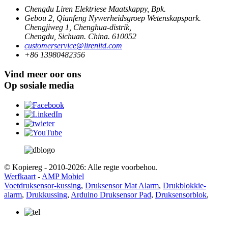
Chengdu Liren Elektriese Maatskappy, Bpk.
Gebou 2, Qianfeng Nywerheidsgroep Wetenskapspark.
Chengjiweg 1, Chenghua-distrik,
Chengdu, Sichuan. China. 610052
customerservice@lirenltd.com
+86 13980482356
Vind meer oor ons
Op sosiale media
© Kopiereg - 2010-2026: Alle regte voorbehou.
Werfkaart
-
AMP Mobiel
Voetdruksensor-kussing
,
Druksensor Mat Alarm
,
Drukblokkie-
alarm
,
Drukkussing
,
Arduino Druksensor Pad
,
Druksensorblok
,