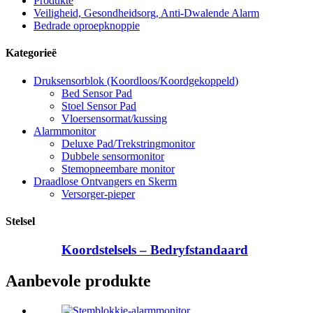
Produkte
Veiligheid, Gesondheidsorg, Anti-Dwalende Alarm
Bedrade oproepknoppie
Kategorieë
Druksensorblok (Koordloos/Koordgekoppeld)
Bed Sensor Pad
Stoel Sensor Pad
Vloersensormat/kussing
Alarmmonitor
Deluxe Pad/Trekstringmonitor
Dubbele sensormonitor
Stemopneembare monitor
Draadlose Ontvangers en Skerm
Versorger-pieper
Stelsel
Koordstelsels – Bedryfstandaard
Aanbevole produkte