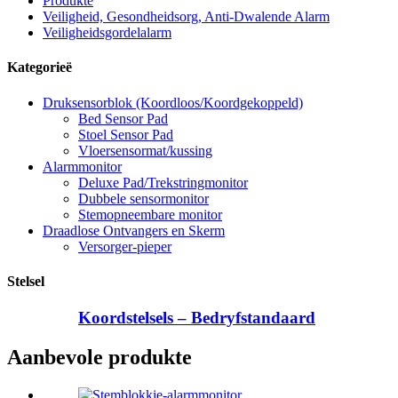
Produkte
Veiligheid, Gesondheidsorg, Anti-Dwalende Alarm
Veiligheidsgordelalarm
Kategorieë
Druksensorblok (Koordloos/Koordgekoppeld)
Bed Sensor Pad
Stoel Sensor Pad
Vloersensormat/kussing
Alarmmonitor
Deluxe Pad/Trekstringmonitor
Dubbele sensormonitor
Stemopneembare monitor
Draadlose Ontvangers en Skerm
Versorger-pieper
Stelsel
Koordstelsels – Bedryfstandaard
Aanbevole produkte