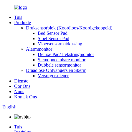
Tuis
Produkte
Druksensorblok (Koordloos/Koordgekoppeld)
Bed Sensor Pad
Stoel Sensor Pad
Vloersensormat/kussing
Alarmmonitor
Deluxe Pad/Trekstringmonitor
Stemopneembare monitor
Dubbele sensormonitor
Draadlose Ontvangers en Skerm
Versorger-pieper
Dienste
Oor Ons
Nuus
Kontak Ons
English
Tuis